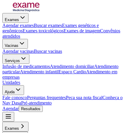
Exames
Agendar exames
Buscar exames
Exames genéticos e
genômicos
Exames toxicológicos
Exames de imagem
Convênios
atendidos
Vacinas
Agendar vacinas
Buscar vacinas
Serviços
Infusão de medicamentos
Atendimento domiciliar
Atendimento
particular
Atendimento infantil
Espaço Cardio
Atendimento em
empresas
Unidades
Ajuda
Fale conosco
Perguntas frequentes
Peça sua nota fiscal
Conheça o
Nav Dasa
Pré-atendimento
Agendar
Resultados
Exames