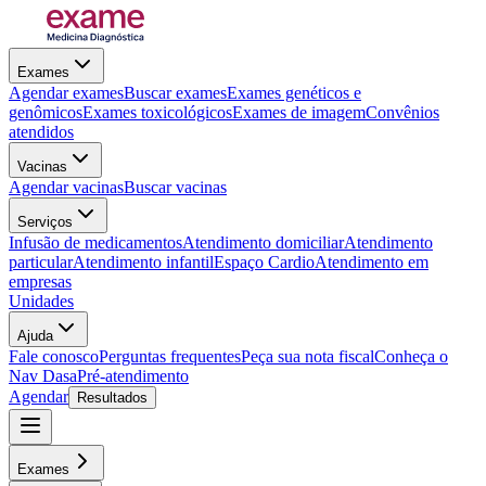
Exames
Agendar exames
Buscar exames
Exames genéticos e
genômicos
Exames toxicológicos
Exames de imagem
Convênios
atendidos
Vacinas
Agendar vacinas
Buscar vacinas
Serviços
Infusão de medicamentos
Atendimento domiciliar
Atendimento
particular
Atendimento infantil
Espaço Cardio
Atendimento em
empresas
Unidades
Ajuda
Fale conosco
Perguntas frequentes
Peça sua nota fiscal
Conheça o
Nav Dasa
Pré-atendimento
Agendar
Resultados
Exames