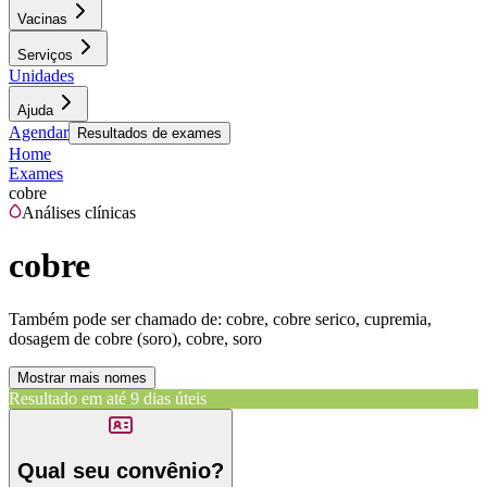
Vacinas
Serviços
Unidades
Ajuda
Agendar
Resultados de exames
Home
Exames
cobre
Análises clínicas
cobre
Também pode ser chamado de:
cobre, cobre serico, cupremia,
dosagem de cobre (soro), cobre, soro
Mostrar mais nomes
Resultado em até
9 dias úteis
Qual seu convênio?