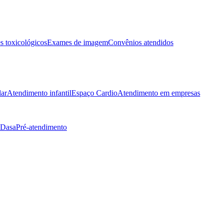
 toxicológicos
Exames de imagem
Convênios atendidos
lar
Atendimento infantil
Espaço Cardio
Atendimento em empresas
 Dasa
Pré-atendimento