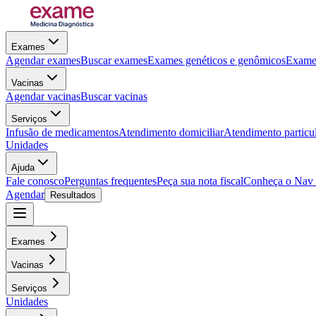
Exames
Agendar exames
Buscar exames
Exames genéticos e genômicos
Exames
Vacinas
Agendar vacinas
Buscar vacinas
Serviços
Infusão de medicamentos
Atendimento domiciliar
Atendimento particu
Unidades
Ajuda
Fale conosco
Perguntas frequentes
Peça sua nota fiscal
Conheça o Nav
Agendar
Resultados
Exames
Vacinas
Serviços
Unidades