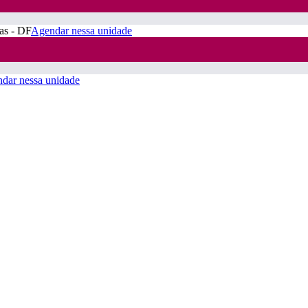
ras - DF
Agendar nessa unidade
dar nessa unidade