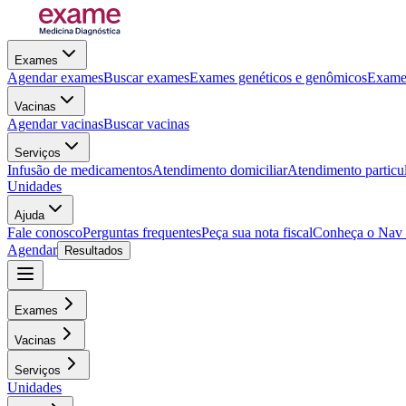
Exames
Agendar exames
Buscar exames
Exames genéticos e genômicos
Exames
Vacinas
Agendar vacinas
Buscar vacinas
Serviços
Infusão de medicamentos
Atendimento domiciliar
Atendimento particu
Unidades
Ajuda
Fale conosco
Perguntas frequentes
Peça sua nota fiscal
Conheça o Nav
Agendar
Resultados
Exames
Vacinas
Serviços
Unidades