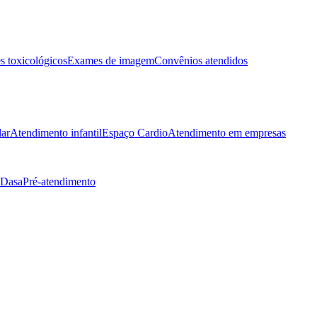
 toxicológicos
Exames de imagem
Convênios atendidos
lar
Atendimento infantil
Espaço Cardio
Atendimento em empresas
 Dasa
Pré-atendimento