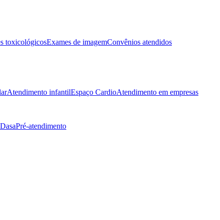
 toxicológicos
Exames de imagem
Convênios atendidos
lar
Atendimento infantil
Espaço Cardio
Atendimento em empresas
 Dasa
Pré-atendimento