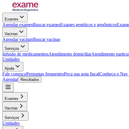
Exames
Agendar exames
Buscar exames
Exames genéticos e genômicos
Exames
Vacinas
Agendar vacinas
Buscar vacinas
Serviços
Infusão de medicamentos
Atendimento domiciliar
Atendimento particu
Unidades
Ajuda
Fale conosco
Perguntas frequentes
Peça sua nota fiscal
Conheça o Nav
Agendar
Resultados
Exames
Vacinas
Serviços
Unidades