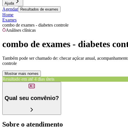
Ajuda
Agendar
Resultados de exames
Home
Exames
combo de exames - diabetes controle
Análises clínicas
combo de exames - diabetes cont
Também pode ser chamado de:
checar açúcar anual, acompanhamento 
controle
Mostrar mais nomes
Resultado em até
4 dias úteis
Qual seu convênio?
Sobre o atendimento