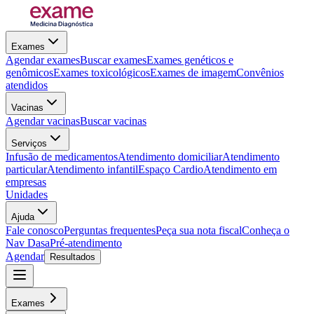
Exames
Agendar exames
Buscar exames
Exames genéticos e
genômicos
Exames toxicológicos
Exames de imagem
Convênios
atendidos
Vacinas
Agendar vacinas
Buscar vacinas
Serviços
Infusão de medicamentos
Atendimento domiciliar
Atendimento
particular
Atendimento infantil
Espaço Cardio
Atendimento em
empresas
Unidades
Ajuda
Fale conosco
Perguntas frequentes
Peça sua nota fiscal
Conheça o
Nav Dasa
Pré-atendimento
Agendar
Resultados
Exames