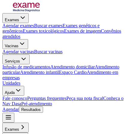
Exames
Agendar exames
Buscar exames
Exames genéticos e
genômicos
Exames toxicológicos
Exames de imagem
Convênios
atendidos
Vacinas
Agendar vacinas
Buscar vacinas
Serviços
Infusão de medicamentos
Atendimento domiciliar
Atendimento
particular
Atendimento infantil
Espaço Cardio
Atendimento em
empresas
Unidades
Ajuda
Fale conosco
Perguntas frequentes
Peça sua nota fiscal
Conheça o
Nav Dasa
Pré-atendimento
Agendar
Resultados
Exames