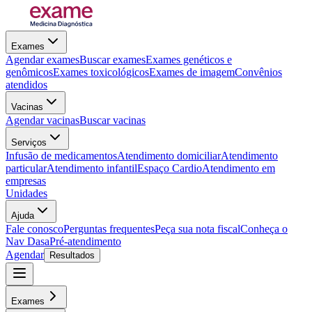
Exames
Agendar exames
Buscar exames
Exames genéticos e
genômicos
Exames toxicológicos
Exames de imagem
Convênios
atendidos
Vacinas
Agendar vacinas
Buscar vacinas
Serviços
Infusão de medicamentos
Atendimento domiciliar
Atendimento
particular
Atendimento infantil
Espaço Cardio
Atendimento em
empresas
Unidades
Ajuda
Fale conosco
Perguntas frequentes
Peça sua nota fiscal
Conheça o
Nav Dasa
Pré-atendimento
Agendar
Resultados
Exames