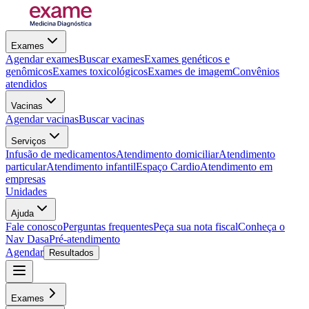
Exames
Agendar exames
Buscar exames
Exames genéticos e
genômicos
Exames toxicológicos
Exames de imagem
Convênios
atendidos
Vacinas
Agendar vacinas
Buscar vacinas
Serviços
Infusão de medicamentos
Atendimento domiciliar
Atendimento
particular
Atendimento infantil
Espaço Cardio
Atendimento em
empresas
Unidades
Ajuda
Fale conosco
Perguntas frequentes
Peça sua nota fiscal
Conheça o
Nav Dasa
Pré-atendimento
Agendar
Resultados
Exames