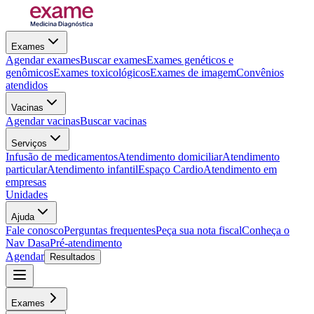
Exames
Agendar exames
Buscar exames
Exames genéticos e
genômicos
Exames toxicológicos
Exames de imagem
Convênios
atendidos
Vacinas
Agendar vacinas
Buscar vacinas
Serviços
Infusão de medicamentos
Atendimento domiciliar
Atendimento
particular
Atendimento infantil
Espaço Cardio
Atendimento em
empresas
Unidades
Ajuda
Fale conosco
Perguntas frequentes
Peça sua nota fiscal
Conheça o
Nav Dasa
Pré-atendimento
Agendar
Resultados
Exames