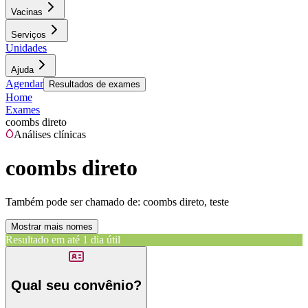
Vacinas
Serviços
Unidades
Ajuda
Agendar
Resultados de exames
Home
Exames
coombs direto
Análises clínicas
coombs direto
Também pode ser chamado de:
coombs direto, teste
Mostrar mais nomes
Resultado em até
1 dia útil
Qual seu convênio?