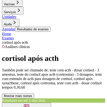
Vacinas
Serviços
Unidades
Ajuda
Agendar
Resultados de exames
Home
Exames
cortisol após acth
Análises clínicas
cortisol após acth
Também pode ser chamado de:
teste com acth - dosar cortisol - 3
amostras, teste do cortisol apos acth (cortrosina) - 3 dosagens, teste
com estimulo de acth para dosagem de cortisol, cortisol após
synacthene, cortisol após cortrosina, teste com acth - dosar cortisol
tempos 0,30,60
Mostrar mais nomes
Resultado em até
2 dias úteis