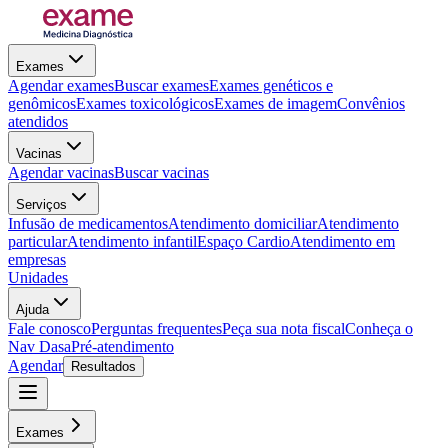
Exames
Agendar exames
Buscar exames
Exames genéticos e
genômicos
Exames toxicológicos
Exames de imagem
Convênios
atendidos
Vacinas
Agendar vacinas
Buscar vacinas
Serviços
Infusão de medicamentos
Atendimento domiciliar
Atendimento
particular
Atendimento infantil
Espaço Cardio
Atendimento em
empresas
Unidades
Ajuda
Fale conosco
Perguntas frequentes
Peça sua nota fiscal
Conheça o
Nav Dasa
Pré-atendimento
Agendar
Resultados
Exames