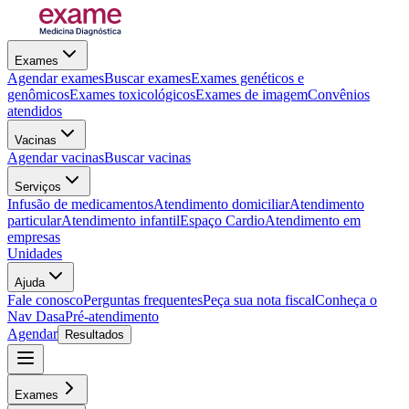
Exames
Agendar exames
Buscar exames
Exames genéticos e
genômicos
Exames toxicológicos
Exames de imagem
Convênios
atendidos
Vacinas
Agendar vacinas
Buscar vacinas
Serviços
Infusão de medicamentos
Atendimento domiciliar
Atendimento
particular
Atendimento infantil
Espaço Cardio
Atendimento em
empresas
Unidades
Ajuda
Fale conosco
Perguntas frequentes
Peça sua nota fiscal
Conheça o
Nav Dasa
Pré-atendimento
Agendar
Resultados
Exames