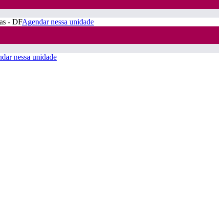
ras - DF
Agendar nessa unidade
dar nessa unidade