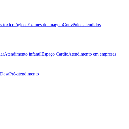
 toxicológicos
Exames de imagem
Convênios atendidos
lar
Atendimento infantil
Espaço Cardio
Atendimento em empresas
 Dasa
Pré-atendimento