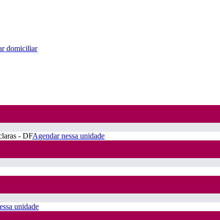
r domiciliar
claras - DF
Agendar nessa unidade
essa unidade