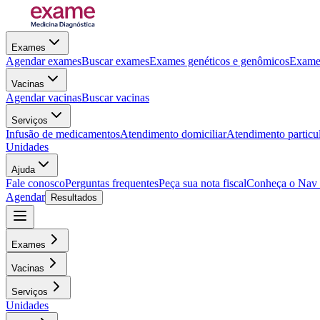
Exames
Agendar exames
Buscar exames
Exames genéticos e genômicos
Exames
Vacinas
Agendar vacinas
Buscar vacinas
Serviços
Infusão de medicamentos
Atendimento domiciliar
Atendimento particu
Unidades
Ajuda
Fale conosco
Perguntas frequentes
Peça sua nota fiscal
Conheça o Nav
Agendar
Resultados
Exames
Vacinas
Serviços
Unidades