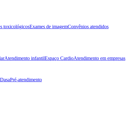
 toxicológicos
Exames de imagem
Convênios atendidos
lar
Atendimento infantil
Espaço Cardio
Atendimento em empresas
 Dasa
Pré-atendimento