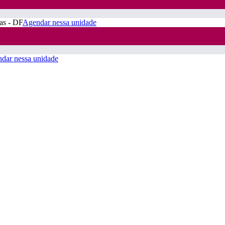
ras - DF
Agendar nessa unidade
dar nessa unidade