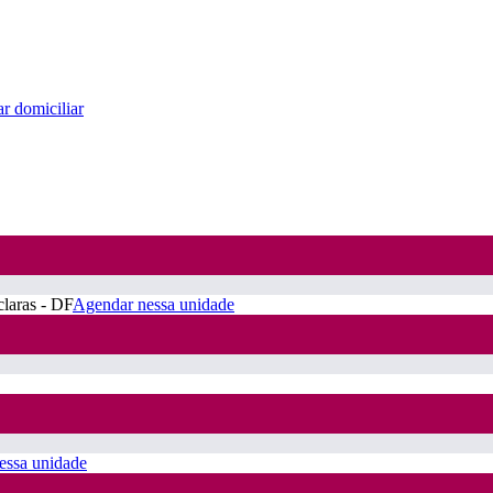
r domiciliar
claras - DF
Agendar nessa unidade
essa unidade