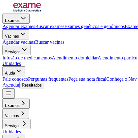
Exames
Agendar exames
Buscar exames
Exames genéticos e genômicos
Exames
Vacinas
Agendar vacinas
Buscar vacinas
Serviços
Infusão de medicamentos
Atendimento domiciliar
Atendimento particu
Unidades
Ajuda
Fale conosco
Perguntas frequentes
Peça sua nota fiscal
Conheça o Nav
Agendar
Resultados
Exames
Vacinas
Serviços
Unidades