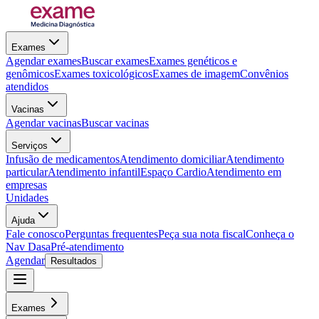
Exames
Agendar exames
Buscar exames
Exames genéticos e
genômicos
Exames toxicológicos
Exames de imagem
Convênios
atendidos
Vacinas
Agendar vacinas
Buscar vacinas
Serviços
Infusão de medicamentos
Atendimento domiciliar
Atendimento
particular
Atendimento infantil
Espaço Cardio
Atendimento em
empresas
Unidades
Ajuda
Fale conosco
Perguntas frequentes
Peça sua nota fiscal
Conheça o
Nav Dasa
Pré-atendimento
Agendar
Resultados
Exames