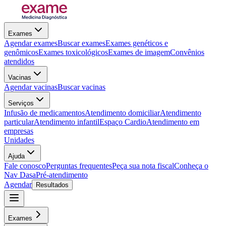
Exames
Agendar exames
Buscar exames
Exames genéticos e
genômicos
Exames toxicológicos
Exames de imagem
Convênios
atendidos
Vacinas
Agendar vacinas
Buscar vacinas
Serviços
Infusão de medicamentos
Atendimento domiciliar
Atendimento
particular
Atendimento infantil
Espaço Cardio
Atendimento em
empresas
Unidades
Ajuda
Fale conosco
Perguntas frequentes
Peça sua nota fiscal
Conheça o
Nav Dasa
Pré-atendimento
Agendar
Resultados
Exames