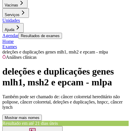
Vacinas
Serviços
Unidades
Ajuda
Agendar
Resultados de exames
Home
Exames
deleções e duplicações genes mlh1, msh2 e epcam - mlpa
Análises clínicas
deleções e duplicações genes
mlh1, msh2 e epcam - mlpa
Também pode ser chamado de:
câncer colorretal hereditário não
polipose, câncer colorretal, deleções e duplicações, hnpcc, câncer
lynch
Mostrar mais nomes
Resultado em até
21 dias úteis