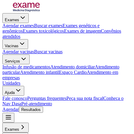
Exames
Agendar exames
Buscar exames
Exames genéticos e
genômicos
Exames toxicológicos
Exames de imagem
Convênios
atendidos
Vacinas
Agendar vacinas
Buscar vacinas
Serviços
Infusão de medicamentos
Atendimento domiciliar
Atendimento
particular
Atendimento infantil
Espaço Cardio
Atendimento em
empresas
Unidades
Ajuda
Fale conosco
Perguntas frequentes
Peça sua nota fiscal
Conheça o
Nav Dasa
Pré-atendimento
Agendar
Resultados
Exames