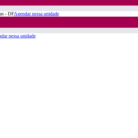
ras - DF
Agendar nessa unidade
dar nessa unidade