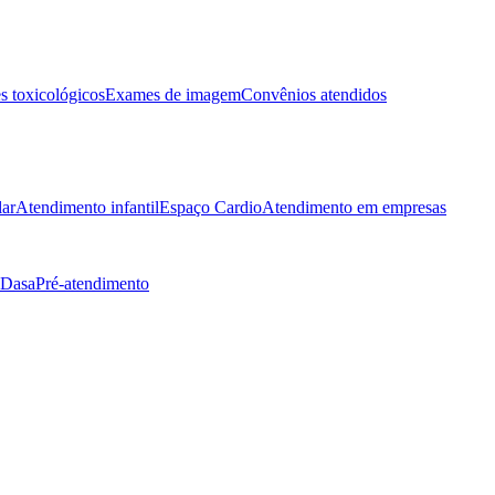
 toxicológicos
Exames de imagem
Convênios atendidos
lar
Atendimento infantil
Espaço Cardio
Atendimento em empresas
 Dasa
Pré-atendimento