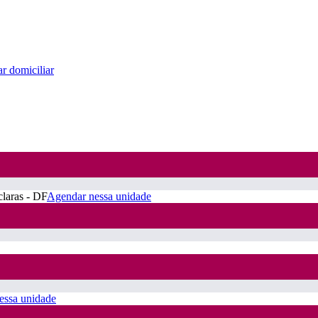
r domiciliar
claras - DF
Agendar nessa unidade
essa unidade