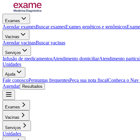
Exames
Agendar exames
Buscar exames
Exames genéticos e genômicos
Exames
Vacinas
Agendar vacinas
Buscar vacinas
Serviços
Infusão de medicamentos
Atendimento domiciliar
Atendimento particu
Unidades
Ajuda
Fale conosco
Perguntas frequentes
Peça sua nota fiscal
Conheça o Nav
Agendar
Resultados
Exames
Vacinas
Serviços
Unidades