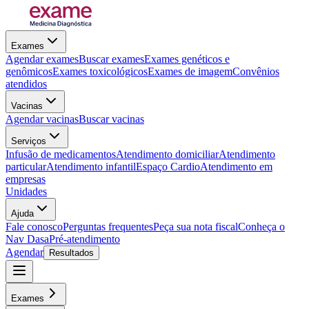
Exames
Agendar exames
Buscar exames
Exames genéticos e
genômicos
Exames toxicológicos
Exames de imagem
Convênios
atendidos
Vacinas
Agendar vacinas
Buscar vacinas
Serviços
Infusão de medicamentos
Atendimento domiciliar
Atendimento
particular
Atendimento infantil
Espaço Cardio
Atendimento em
empresas
Unidades
Ajuda
Fale conosco
Perguntas frequentes
Peça sua nota fiscal
Conheça o
Nav Dasa
Pré-atendimento
Agendar
Resultados
Exames