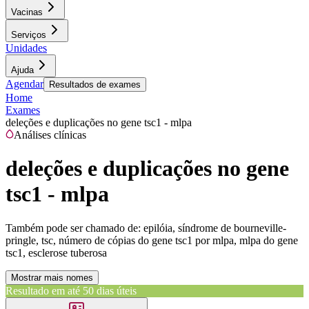
Vacinas
Serviços
Unidades
Ajuda
Agendar
Resultados de exames
Home
Exames
deleções e duplicações no gene tsc1 - mlpa
Análises clínicas
deleções e duplicações no gene
tsc1 - mlpa
Também pode ser chamado de:
epilóia, síndrome de bourneville-
pringle, tsc, número de cópias do gene tsc1 por mlpa, mlpa do gene
tsc1, esclerose tuberosa
Mostrar mais nomes
Resultado em até
50 dias úteis