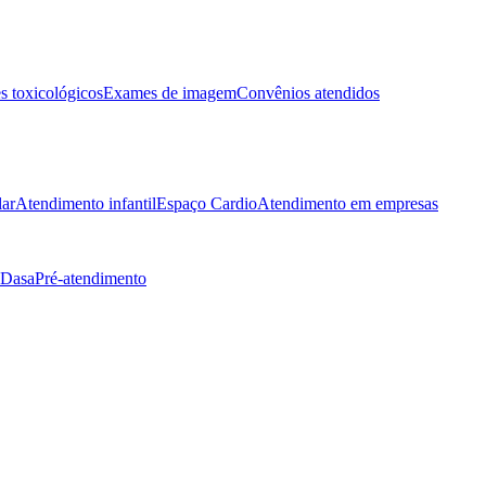
 toxicológicos
Exames de imagem
Convênios atendidos
lar
Atendimento infantil
Espaço Cardio
Atendimento em empresas
 Dasa
Pré-atendimento