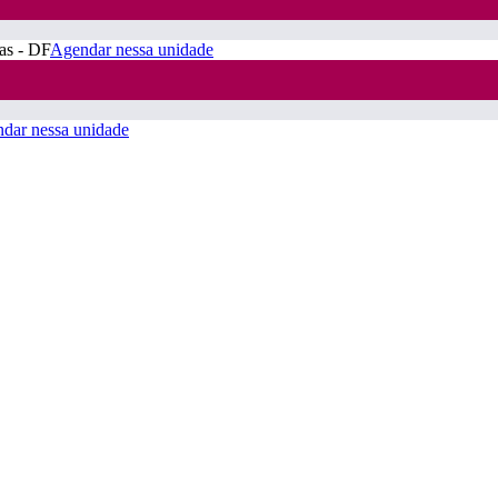
ras - DF
Agendar nessa unidade
dar nessa unidade