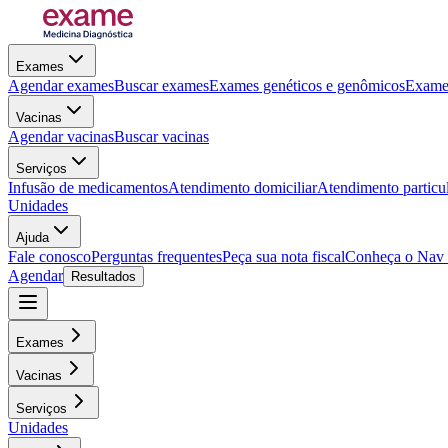
Exames
Agendar exames
Buscar exames
Exames genéticos e genômicos
Exames
Vacinas
Agendar vacinas
Buscar vacinas
Serviços
Infusão de medicamentos
Atendimento domiciliar
Atendimento particu
Unidades
Ajuda
Fale conosco
Perguntas frequentes
Peça sua nota fiscal
Conheça o Nav
Agendar
Resultados
Exames
Vacinas
Serviços
Unidades