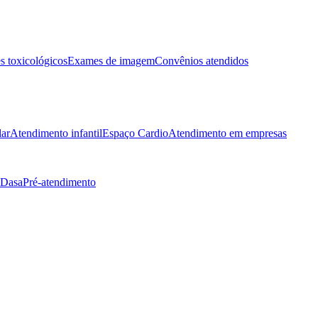
 toxicológicos
Exames de imagem
Convênios atendidos
lar
Atendimento infantil
Espaço Cardio
Atendimento em empresas
 Dasa
Pré-atendimento