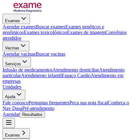
Exames
Agendar exames
Buscar exames
Exames genéticos e
genômicos
Exames toxicológicos
Exames de imagem
Convênios
atendidos
Vacinas
Agendar vacinas
Buscar vacinas
Serviços
Infusão de medicamentos
Atendimento domiciliar
Atendimento
particular
Atendimento infantil
Espaço Cardio
Atendimento em
empresas
Unidades
Ajuda
Fale conosco
Perguntas frequentes
Peça sua nota fiscal
Conheça o
Nav Dasa
Pré-atendimento
Agendar
Resultados
Exames