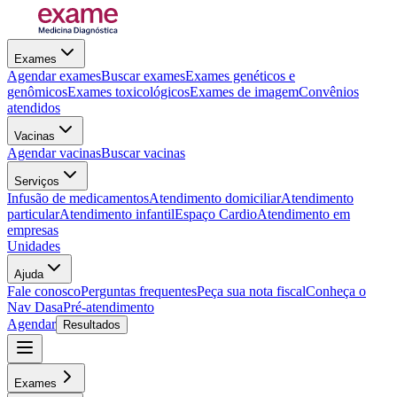
Exames
Agendar exames
Buscar exames
Exames genéticos e
genômicos
Exames toxicológicos
Exames de imagem
Convênios
atendidos
Vacinas
Agendar vacinas
Buscar vacinas
Serviços
Infusão de medicamentos
Atendimento domiciliar
Atendimento
particular
Atendimento infantil
Espaço Cardio
Atendimento em
empresas
Unidades
Ajuda
Fale conosco
Perguntas frequentes
Peça sua nota fiscal
Conheça o
Nav Dasa
Pré-atendimento
Agendar
Resultados
Exames