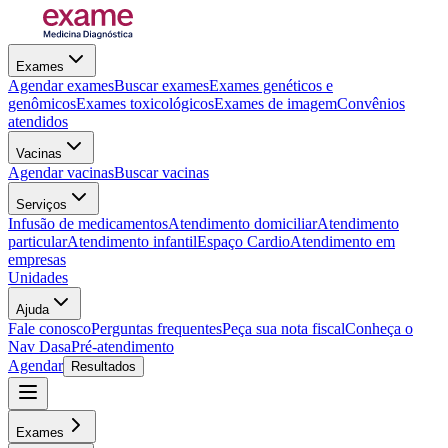
Exames
Agendar exames
Buscar exames
Exames genéticos e
genômicos
Exames toxicológicos
Exames de imagem
Convênios
atendidos
Vacinas
Agendar vacinas
Buscar vacinas
Serviços
Infusão de medicamentos
Atendimento domiciliar
Atendimento
particular
Atendimento infantil
Espaço Cardio
Atendimento em
empresas
Unidades
Ajuda
Fale conosco
Perguntas frequentes
Peça sua nota fiscal
Conheça o
Nav Dasa
Pré-atendimento
Agendar
Resultados
Exames