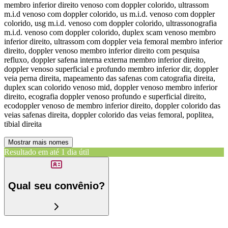
membro inferior direito venoso com doppler colorido, ultrassom
m.i.d venoso com doppler colorido, us m.i.d. venoso com doppler
colorido, usg m.i.d. venoso com doppler colorido, ultrassonografia
m.i.d. venoso com doppler colorido, duplex scam venoso membro
inferior direito, ultrassom com doppler veia femoral membro inferior
direito, doppler venoso membro inferior direito com pesquisa
refluxo, doppler safena interna externa membro inferior direito,
doppler venoso superficial e profundo membro inferior dir, doppler
veia perna direita, mapeamento das safenas com catografia direita,
duplex scan colorido venoso mid, doppler venoso membro inferior
direito, ecografia doppler venoso profundo e superficial direito,
ecodoppler venoso de membro inferior direito, doppler colorido das
veias safenas direita, doppler colorido das veias femoral, poplitea,
tibial direita
Mostrar mais nomes
Resultado em até
1 dia útil
Qual seu convênio?