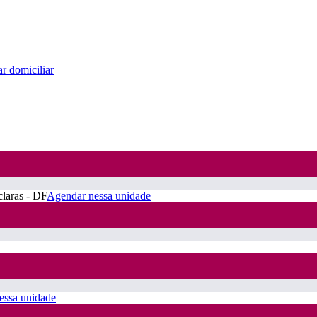
r domiciliar
claras - DF
Agendar nessa unidade
essa unidade