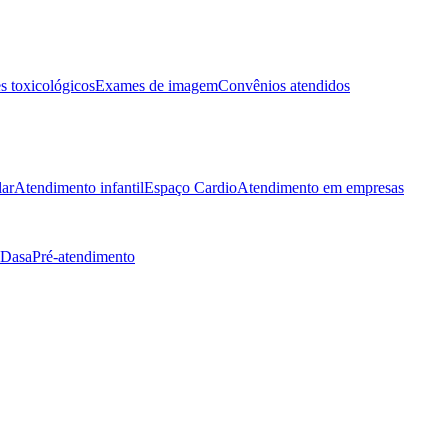
 toxicológicos
Exames de imagem
Convênios atendidos
lar
Atendimento infantil
Espaço Cardio
Atendimento em empresas
 Dasa
Pré-atendimento