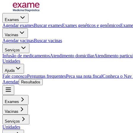
Exames
Agendar exames
Buscar exames
Exames genéticos e genômicos
Exames
Vacinas
Agendar vacinas
Buscar vacinas
Serviços
Infusão de medicamentos
Atendimento domiciliar
Atendimento particu
Unidades
Ajuda
Fale conosco
Perguntas frequentes
Peça sua nota fiscal
Conheça o Nav
Agendar
Resultados
Exames
Vacinas
Serviços
Unidades