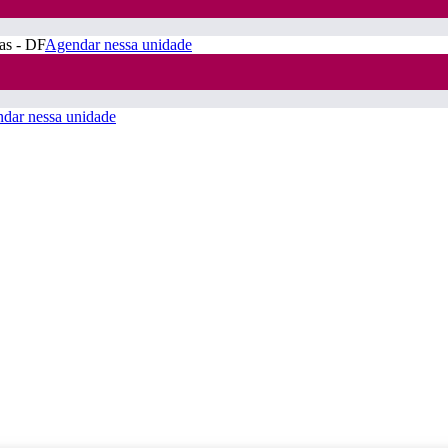
ras - DF
Agendar nessa unidade
dar nessa unidade