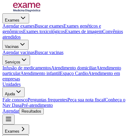
Exames
Agendar exames
Buscar exames
Exames genéticos e
genômicos
Exames toxicológicos
Exames de imagem
Convênios
atendidos
Vacinas
Agendar vacinas
Buscar vacinas
Serviços
Infusão de medicamentos
Atendimento domiciliar
Atendimento
particular
Atendimento infantil
Espaço Cardio
Atendimento em
empresas
Unidades
Ajuda
Fale conosco
Perguntas frequentes
Peça sua nota fiscal
Conheça o
Nav Dasa
Pré-atendimento
Agendar
Resultados
Exames