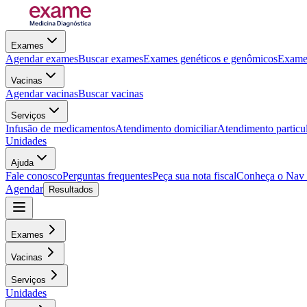
Exames
Agendar exames
Buscar exames
Exames genéticos e genômicos
Exames
Vacinas
Agendar vacinas
Buscar vacinas
Serviços
Infusão de medicamentos
Atendimento domiciliar
Atendimento particu
Unidades
Ajuda
Fale conosco
Perguntas frequentes
Peça sua nota fiscal
Conheça o Nav
Agendar
Resultados
Exames
Vacinas
Serviços
Unidades