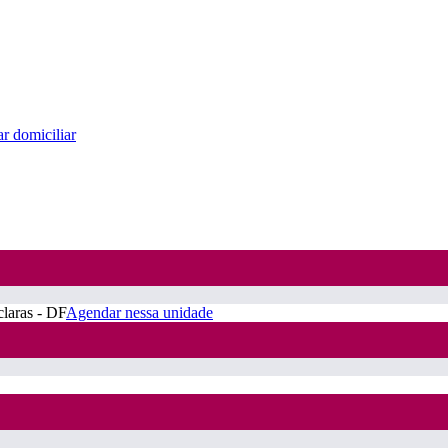
r domiciliar
claras - DF
Agendar nessa unidade