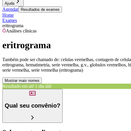
Ajuda
Agendar
Resultados de exames
Home
Exames
eritrograma
Análises clínicas
eritrograma
Também pode ser chamado de:
celulas vermelhas, contagem de celulas
eritrograma, hematimetria, serie vermelha, g.v., globulos vermelhos, hb
serie vermelha, serie vermelha (eritrograma)
Mostrar mais nomes
Resultado em até
1 dia útil
Qual seu convênio?