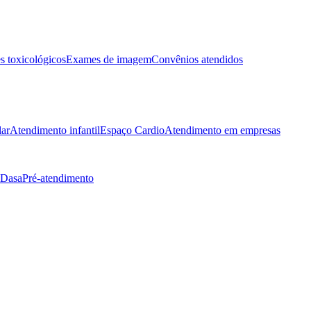
 toxicológicos
Exames de imagem
Convênios atendidos
lar
Atendimento infantil
Espaço Cardio
Atendimento em empresas
 Dasa
Pré-atendimento