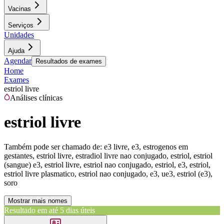
Vacinas
Serviços
Unidades
Ajuda
Agendar
Resultados de exames
Home
Exames
estriol livre
Análises clínicas
estriol livre
Também pode ser chamado de:
e3 livre, e3, estrogenos em
gestantes, estriol livre, estradiol livre nao conjugado, estriol, estriol
(sangue) e3, estriol livre, estriol nao conjugado, estriol, e3, estriol,
estriol livre plasmatico, estriol nao conjugado, e3, ue3, estriol (e3),
soro
Mostrar mais nomes
Resultado em até
5 dias úteis