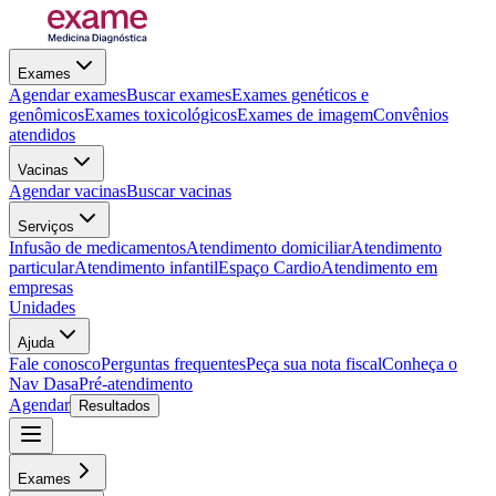
Exames
Agendar exames
Buscar exames
Exames genéticos e
genômicos
Exames toxicológicos
Exames de imagem
Convênios
atendidos
Vacinas
Agendar vacinas
Buscar vacinas
Serviços
Infusão de medicamentos
Atendimento domiciliar
Atendimento
particular
Atendimento infantil
Espaço Cardio
Atendimento em
empresas
Unidades
Ajuda
Fale conosco
Perguntas frequentes
Peça sua nota fiscal
Conheça o
Nav Dasa
Pré-atendimento
Agendar
Resultados
Exames