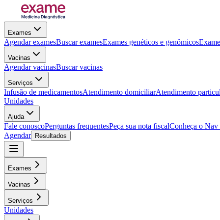
Exames
Agendar exames
Buscar exames
Exames genéticos e genômicos
Exames
Vacinas
Agendar vacinas
Buscar vacinas
Serviços
Infusão de medicamentos
Atendimento domiciliar
Atendimento particu
Unidades
Ajuda
Fale conosco
Perguntas frequentes
Peça sua nota fiscal
Conheça o Nav
Agendar
Resultados
Exames
Vacinas
Serviços
Unidades