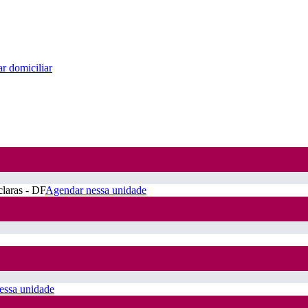
r domiciliar
claras - DF
Agendar nessa unidade
essa unidade