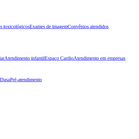
 toxicológicos
Exames de imagem
Convênios atendidos
lar
Atendimento infantil
Espaço Cardio
Atendimento em empresas
 Dasa
Pré-atendimento