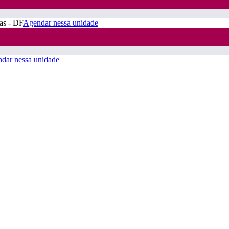
ras - DF
Agendar nessa unidade
dar nessa unidade