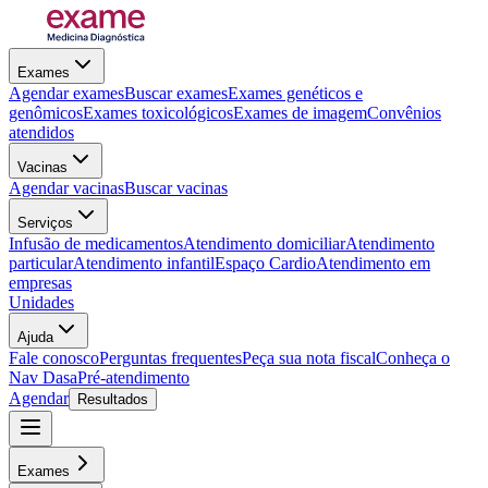
Exames
Agendar exames
Buscar exames
Exames genéticos e
genômicos
Exames toxicológicos
Exames de imagem
Convênios
atendidos
Vacinas
Agendar vacinas
Buscar vacinas
Serviços
Infusão de medicamentos
Atendimento domiciliar
Atendimento
particular
Atendimento infantil
Espaço Cardio
Atendimento em
empresas
Unidades
Ajuda
Fale conosco
Perguntas frequentes
Peça sua nota fiscal
Conheça o
Nav Dasa
Pré-atendimento
Agendar
Resultados
Exames