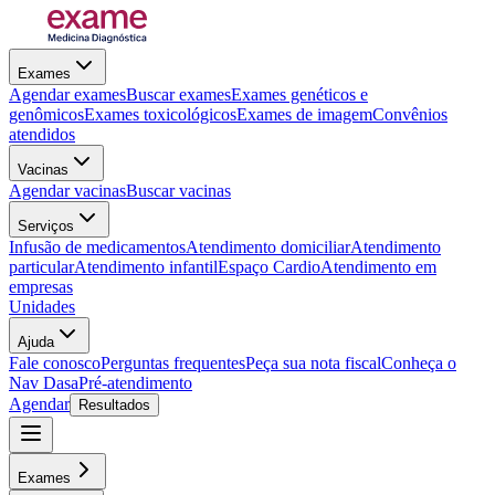
Exames
Agendar exames
Buscar exames
Exames genéticos e
genômicos
Exames toxicológicos
Exames de imagem
Convênios
atendidos
Vacinas
Agendar vacinas
Buscar vacinas
Serviços
Infusão de medicamentos
Atendimento domiciliar
Atendimento
particular
Atendimento infantil
Espaço Cardio
Atendimento em
empresas
Unidades
Ajuda
Fale conosco
Perguntas frequentes
Peça sua nota fiscal
Conheça o
Nav Dasa
Pré-atendimento
Agendar
Resultados
Exames