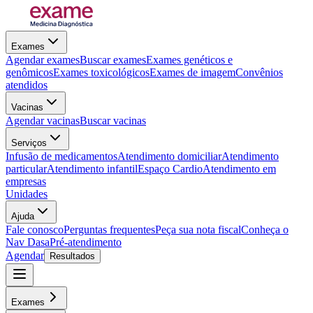
Exames
Agendar exames
Buscar exames
Exames genéticos e
genômicos
Exames toxicológicos
Exames de imagem
Convênios
atendidos
Vacinas
Agendar vacinas
Buscar vacinas
Serviços
Infusão de medicamentos
Atendimento domiciliar
Atendimento
particular
Atendimento infantil
Espaço Cardio
Atendimento em
empresas
Unidades
Ajuda
Fale conosco
Perguntas frequentes
Peça sua nota fiscal
Conheça o
Nav Dasa
Pré-atendimento
Agendar
Resultados
Exames