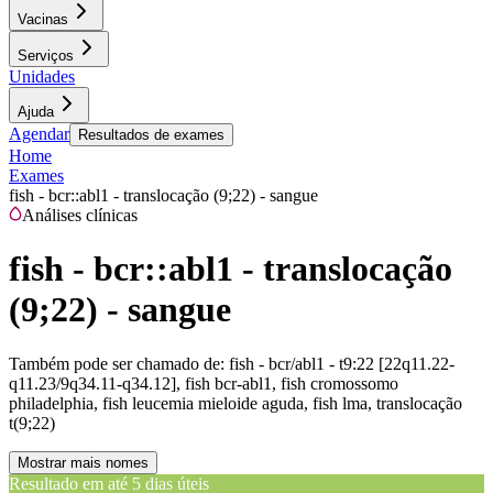
Vacinas
Serviços
Unidades
Ajuda
Agendar
Resultados de exames
Home
Exames
fish - bcr::abl1 - translocação (9;22) - sangue
Análises clínicas
fish - bcr::abl1 - translocação
(9;22) - sangue
Também pode ser chamado de:
fish - bcr/abl1 - t9:22 [22q11.22-
q11.23/9q34.11-q34.12], fish bcr-abl1, fish cromossomo
philadelphia, fish leucemia mieloide aguda, fish lma, translocação
t(9;22)
Mostrar mais nomes
Resultado em até
5 dias úteis