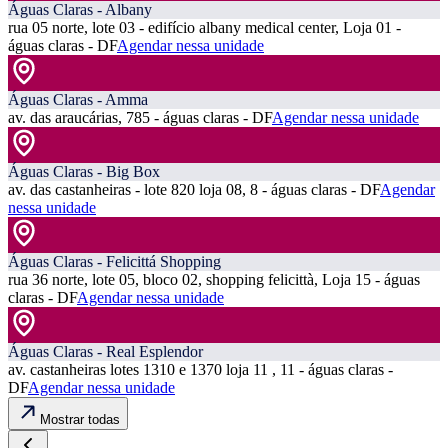
Águas Claras - Albany
rua 05 norte, lote 03 - edifício albany medical center, Loja 01 -
águas claras - DF
Agendar nessa unidade
Águas Claras - Amma
av. das araucárias, 785 - águas claras - DF
Agendar nessa unidade
Águas Claras - Big Box
av. das castanheiras - lote 820 loja 08, 8 - águas claras - DF
Agendar
nessa unidade
Águas Claras - Felicittá Shopping
rua 36 norte, lote 05, bloco 02, shopping felicittà, Loja 15 - águas
claras - DF
Agendar nessa unidade
Águas Claras - Real Esplendor
av. castanheiras lotes 1310 e 1370 loja 11 , 11 - águas claras -
DF
Agendar nessa unidade
Mostrar todas