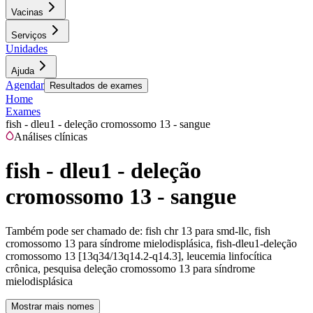
Vacinas
Serviços
Unidades
Ajuda
Agendar
Resultados de exames
Home
Exames
fish - dleu1 - deleção cromossomo 13 - sangue
Análises clínicas
fish - dleu1 - deleção
cromossomo 13 - sangue
Também pode ser chamado de:
fish chr 13 para smd-llc, fish
cromossomo 13 para síndrome mielodisplásica, fish-dleu1-deleção
cromossomo 13 [13q34/13q14.2-q14.3], leucemia linfocítica
crônica, pesquisa deleção cromossomo 13 para síndrome
mielodisplásica
Mostrar mais nomes