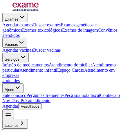
Exames
Agendar exames
Buscar exames
Exames genéticos e
genômicos
Exames toxicológicos
Exames de imagem
Convênios
atendidos
Vacinas
Agendar vacinas
Buscar vacinas
Serviços
Infusão de medicamentos
Atendimento domiciliar
Atendimento
particular
Atendimento infantil
Espaço Cardio
Atendimento em
empresas
Unidades
Ajuda
Fale conosco
Perguntas frequentes
Peça sua nota fiscal
Conheça o
Nav Dasa
Pré-atendimento
Agendar
Resultados
Exames