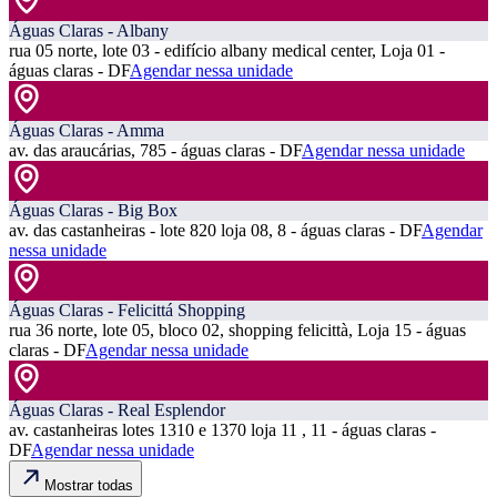
Águas Claras - Albany
rua 05 norte, lote 03 - edifício albany medical center, Loja 01 -
águas claras - DF
Agendar nessa unidade
Águas Claras - Amma
av. das araucárias, 785 - águas claras - DF
Agendar nessa unidade
Águas Claras - Big Box
av. das castanheiras - lote 820 loja 08, 8 - águas claras - DF
Agendar
nessa unidade
Águas Claras - Felicittá Shopping
rua 36 norte, lote 05, bloco 02, shopping felicittà, Loja 15 - águas
claras - DF
Agendar nessa unidade
Águas Claras - Real Esplendor
av. castanheiras lotes 1310 e 1370 loja 11 , 11 - águas claras -
DF
Agendar nessa unidade
Mostrar todas