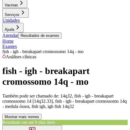
Vacinas
Serviços
Unidades
Ajuda
Agendar
Resultados de exames
Home
Exames
fish - igh - breakapart cromossomo 14q - mo
Análises clínicas
fish - igh - breakapart
cromossomo 14q - mo
Também pode ser chamado de:
14q32, fish - igh - breakapart
cromossomo 14 [14q32.33], fish - igh - breakapart cromossomo 14q
- medula óssea, fish igh, igh fish 14q32
Mostrar mais nomes
Resultado em até
9 dias úteis