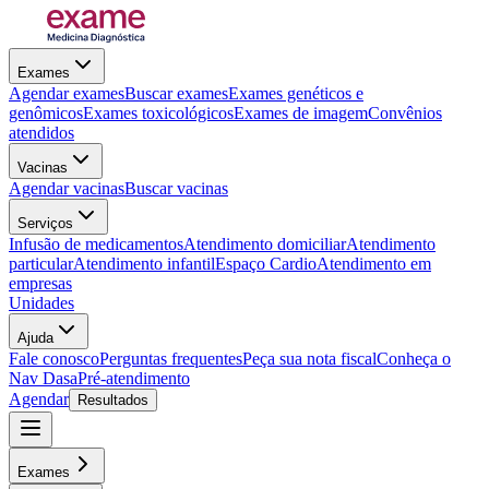
Exames
Agendar exames
Buscar exames
Exames genéticos e
genômicos
Exames toxicológicos
Exames de imagem
Convênios
atendidos
Vacinas
Agendar vacinas
Buscar vacinas
Serviços
Infusão de medicamentos
Atendimento domiciliar
Atendimento
particular
Atendimento infantil
Espaço Cardio
Atendimento em
empresas
Unidades
Ajuda
Fale conosco
Perguntas frequentes
Peça sua nota fiscal
Conheça o
Nav Dasa
Pré-atendimento
Agendar
Resultados
Exames