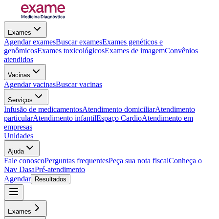
Exames
Agendar exames
Buscar exames
Exames genéticos e
genômicos
Exames toxicológicos
Exames de imagem
Convênios
atendidos
Vacinas
Agendar vacinas
Buscar vacinas
Serviços
Infusão de medicamentos
Atendimento domiciliar
Atendimento
particular
Atendimento infantil
Espaço Cardio
Atendimento em
empresas
Unidades
Ajuda
Fale conosco
Perguntas frequentes
Peça sua nota fiscal
Conheça o
Nav Dasa
Pré-atendimento
Agendar
Resultados
Exames