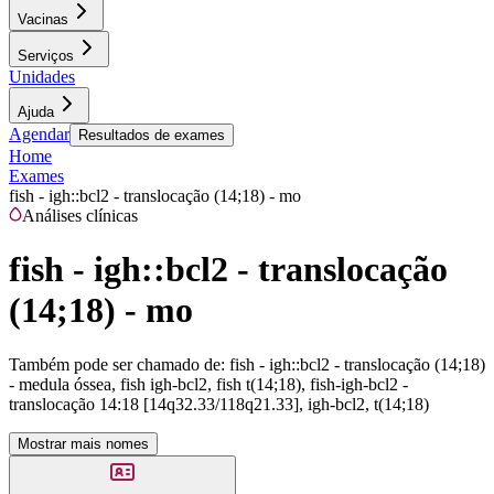
Vacinas
Serviços
Unidades
Ajuda
Agendar
Resultados de exames
Home
Exames
fish - igh::bcl2 - translocação (14;18) - mo
Análises clínicas
fish - igh::bcl2 - translocação
(14;18) - mo
Também pode ser chamado de:
fish - igh::bcl2 - translocação (14;18)
- medula óssea, fish igh-bcl2, fish t(14;18), fish-igh-bcl2 -
translocação 14:18 [14q32.33/118q21.33], igh-bcl2, t(14;18)
Mostrar mais nomes