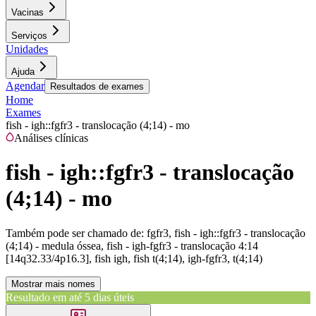
Vacinas
Serviços
Unidades
Ajuda
Agendar
Resultados de exames
Home
Exames
fish - igh::fgfr3 - translocação (4;14) - mo
Análises clínicas
fish - igh::fgfr3 - translocação
(4;14) - mo
Também pode ser chamado de:
fgfr3, fish - igh::fgfr3 - translocação
(4;14) - medula óssea, fish - igh-fgfr3 - translocação 4:14
[14q32.33/4p16.3], fish igh, fish t(4;14), igh-fgfr3, t(4;14)
Mostrar mais nomes
Resultado em até
5 dias úteis