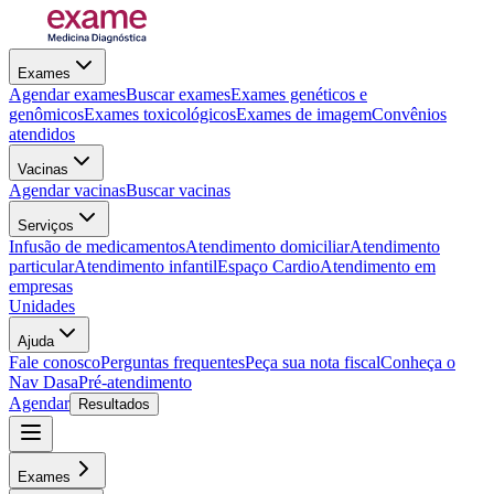
Exames
Agendar exames
Buscar exames
Exames genéticos e
genômicos
Exames toxicológicos
Exames de imagem
Convênios
atendidos
Vacinas
Agendar vacinas
Buscar vacinas
Serviços
Infusão de medicamentos
Atendimento domiciliar
Atendimento
particular
Atendimento infantil
Espaço Cardio
Atendimento em
empresas
Unidades
Ajuda
Fale conosco
Perguntas frequentes
Peça sua nota fiscal
Conheça o
Nav Dasa
Pré-atendimento
Agendar
Resultados
Exames