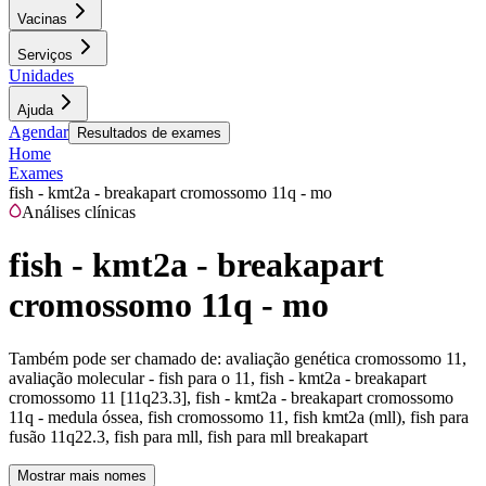
Vacinas
Serviços
Unidades
Ajuda
Agendar
Resultados de exames
Home
Exames
fish - kmt2a - breakapart cromossomo 11q - mo
Análises clínicas
fish - kmt2a - breakapart
cromossomo 11q - mo
Também pode ser chamado de:
avaliação genética cromossomo 11,
avaliação molecular - fish para o 11, fish - kmt2a - breakapart
cromossomo 11 [11q23.3], fish - kmt2a - breakapart cromossomo
11q - medula óssea, fish cromossomo 11, fish kmt2a (mll), fish para
fusão 11q22.3, fish para mll, fish para mll breakapart
Mostrar mais nomes