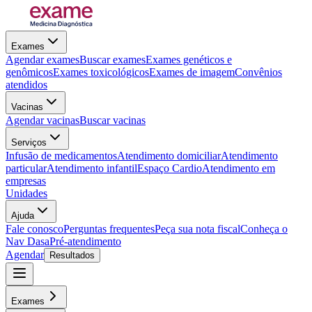
Exames
Agendar exames
Buscar exames
Exames genéticos e
genômicos
Exames toxicológicos
Exames de imagem
Convênios
atendidos
Vacinas
Agendar vacinas
Buscar vacinas
Serviços
Infusão de medicamentos
Atendimento domiciliar
Atendimento
particular
Atendimento infantil
Espaço Cardio
Atendimento em
empresas
Unidades
Ajuda
Fale conosco
Perguntas frequentes
Peça sua nota fiscal
Conheça o
Nav Dasa
Pré-atendimento
Agendar
Resultados
Exames