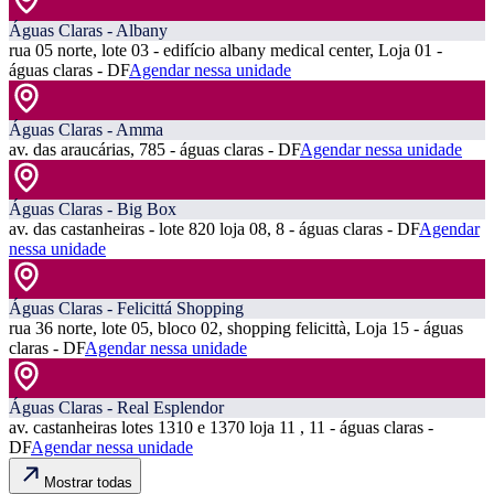
Águas Claras - Albany
rua 05 norte, lote 03 - edifício albany medical center, Loja 01 -
águas claras - DF
Agendar nessa unidade
Águas Claras - Amma
av. das araucárias, 785 - águas claras - DF
Agendar nessa unidade
Águas Claras - Big Box
av. das castanheiras - lote 820 loja 08, 8 - águas claras - DF
Agendar
nessa unidade
Águas Claras - Felicittá Shopping
rua 36 norte, lote 05, bloco 02, shopping felicittà, Loja 15 - águas
claras - DF
Agendar nessa unidade
Águas Claras - Real Esplendor
av. castanheiras lotes 1310 e 1370 loja 11 , 11 - águas claras -
DF
Agendar nessa unidade
Mostrar todas