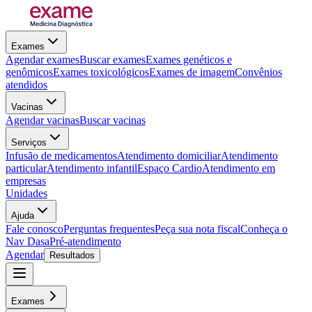
Exames
Agendar exames
Buscar exames
Exames genéticos e
genômicos
Exames toxicológicos
Exames de imagem
Convênios
atendidos
Vacinas
Agendar vacinas
Buscar vacinas
Serviços
Infusão de medicamentos
Atendimento domiciliar
Atendimento
particular
Atendimento infantil
Espaço Cardio
Atendimento em
empresas
Unidades
Ajuda
Fale conosco
Perguntas frequentes
Peça sua nota fiscal
Conheça o
Nav Dasa
Pré-atendimento
Agendar
Resultados
Exames