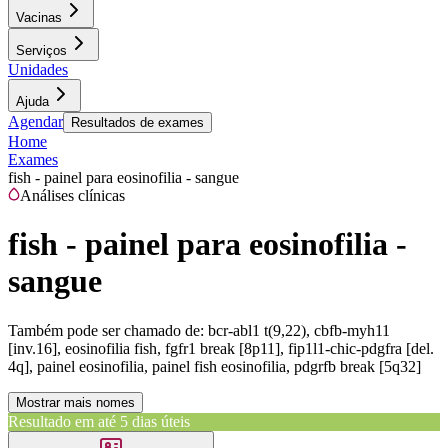
Vacinas
Serviços
Unidades
Ajuda
Agendar
Resultados de exames
Home
Exames
fish - painel para eosinofilia - sangue
Análises clínicas
fish - painel para eosinofilia -
sangue
Também pode ser chamado de:
bcr-abl1 t(9,22), cbfb-myh11
[inv.16], eosinofilia fish, fgfr1 break [8p11], fip1l1-chic-pdgfra [del.
4q], painel eosinofilia, painel fish eosinofilia, pdgrfb break [5q32]
Mostrar mais nomes
Resultado em até
5 dias úteis