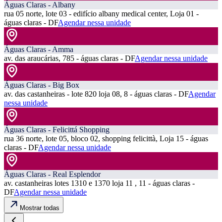
Águas Claras - Albany
rua 05 norte, lote 03 - edifício albany medical center, Loja 01 -
águas claras - DF
Agendar nessa unidade
Águas Claras - Amma
av. das araucárias, 785 - águas claras - DF
Agendar nessa unidade
Águas Claras - Big Box
av. das castanheiras - lote 820 loja 08, 8 - águas claras - DF
Agendar
nessa unidade
Águas Claras - Felicittá Shopping
rua 36 norte, lote 05, bloco 02, shopping felicittà, Loja 15 - águas
claras - DF
Agendar nessa unidade
Águas Claras - Real Esplendor
av. castanheiras lotes 1310 e 1370 loja 11 , 11 - águas claras -
DF
Agendar nessa unidade
Mostrar todas