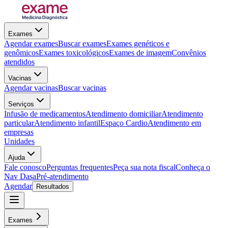
Exames
Agendar exames
Buscar exames
Exames genéticos e
genômicos
Exames toxicológicos
Exames de imagem
Convênios
atendidos
Vacinas
Agendar vacinas
Buscar vacinas
Serviços
Infusão de medicamentos
Atendimento domiciliar
Atendimento
particular
Atendimento infantil
Espaço Cardio
Atendimento em
empresas
Unidades
Ajuda
Fale conosco
Perguntas frequentes
Peça sua nota fiscal
Conheça o
Nav Dasa
Pré-atendimento
Agendar
Resultados
Exames