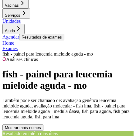
Vacinas
Serviços
Unidades
Ajuda
Agendar
Resultados de exames
Home
Exames
fish - painel para leucemia mieloide aguda - mo
Análises clínicas
fish - painel para leucemia
mieloide aguda - mo
Também pode ser chamado de:
avaliação genética leucemia
mieloide aguda, avaliação molecular - fish lma, fish - painel para
leucemia mieloide aguda - medula óssea, fish para aguda, fish para
leucemia aguda, fish para lma
Mostrar mais nomes
Resultado em até
5 dias úteis