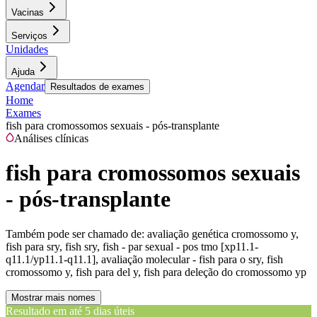
Vacinas
Serviços
Unidades
Ajuda
Agendar
Resultados de exames
Home
Exames
fish para cromossomos sexuais - pós-transplante
Análises clínicas
fish para cromossomos sexuais
- pós-transplante
Também pode ser chamado de:
avaliação genética cromossomo y,
fish para sry, fish sry, fish - par sexual - pos tmo [xp11.1-
q11.1/yp11.1-q11.1], avaliação molecular - fish para o sry, fish
cromossomo y, fish para del y, fish para deleção do cromossomo yp
Mostrar mais nomes
Resultado em até
5 dias úteis