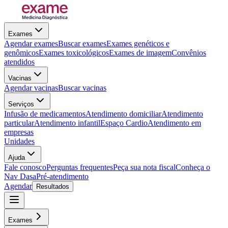
Exames
Agendar exames
Buscar exames
Exames genéticos e
genômicos
Exames toxicológicos
Exames de imagem
Convênios
atendidos
Vacinas
Agendar vacinas
Buscar vacinas
Serviços
Infusão de medicamentos
Atendimento domiciliar
Atendimento
particular
Atendimento infantil
Espaço Cardio
Atendimento em
empresas
Unidades
Ajuda
Fale conosco
Perguntas frequentes
Peça sua nota fiscal
Conheça o
Nav Dasa
Pré-atendimento
Agendar
Resultados
Exames