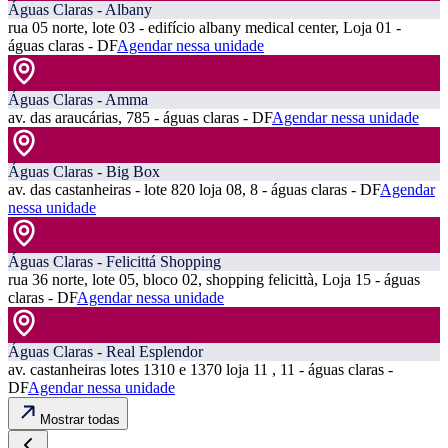
Águas Claras - Albany
rua 05 norte, lote 03 - edifício albany medical center, Loja 01 -
águas claras - DF
Agendar nessa unidade
Águas Claras - Amma
av. das araucárias, 785 - águas claras - DF
Agendar nessa unidade
Águas Claras - Big Box
av. das castanheiras - lote 820 loja 08, 8 - águas claras - DF
Agendar
nessa unidade
Águas Claras - Felicittá Shopping
rua 36 norte, lote 05, bloco 02, shopping felicittà, Loja 15 - águas
claras - DF
Agendar nessa unidade
Águas Claras - Real Esplendor
av. castanheiras lotes 1310 e 1370 loja 11 , 11 - águas claras -
DF
Agendar nessa unidade
Mostrar todas