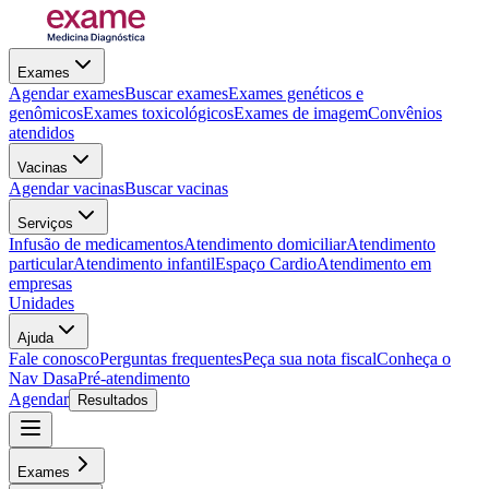
Exames
Agendar exames
Buscar exames
Exames genéticos e
genômicos
Exames toxicológicos
Exames de imagem
Convênios
atendidos
Vacinas
Agendar vacinas
Buscar vacinas
Serviços
Infusão de medicamentos
Atendimento domiciliar
Atendimento
particular
Atendimento infantil
Espaço Cardio
Atendimento em
empresas
Unidades
Ajuda
Fale conosco
Perguntas frequentes
Peça sua nota fiscal
Conheça o
Nav Dasa
Pré-atendimento
Agendar
Resultados
Exames