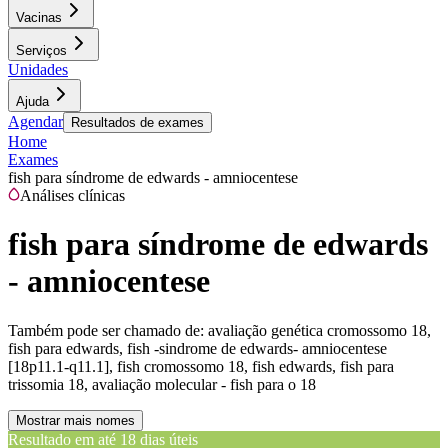
Vacinas
Serviços
Unidades
Ajuda
Agendar
Resultados de exames
Home
Exames
fish para síndrome de edwards - amniocentese
Análises clínicas
fish para síndrome de edwards
- amniocentese
Também pode ser chamado de:
avaliação genética cromossomo 18,
fish para edwards, fish -sindrome de edwards- amniocentese
[18p11.1-q11.1], fish cromossomo 18, fish edwards, fish para
trissomia 18, avaliação molecular - fish para o 18
Mostrar mais nomes
Resultado em até
18 dias úteis