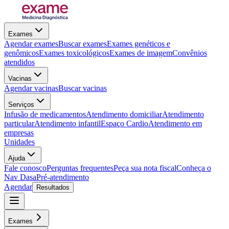
Exames
Agendar exames
Buscar exames
Exames genéticos e
genômicos
Exames toxicológicos
Exames de imagem
Convênios
atendidos
Vacinas
Agendar vacinas
Buscar vacinas
Serviços
Infusão de medicamentos
Atendimento domiciliar
Atendimento
particular
Atendimento infantil
Espaço Cardio
Atendimento em
empresas
Unidades
Ajuda
Fale conosco
Perguntas frequentes
Peça sua nota fiscal
Conheça o
Nav Dasa
Pré-atendimento
Agendar
Resultados
Exames