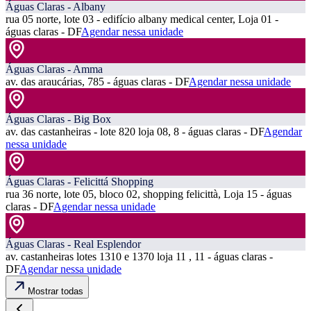
Águas Claras - Albany
rua 05 norte, lote 03 - edifício albany medical center, Loja 01 -
águas claras - DF
Agendar nessa unidade
Águas Claras - Amma
av. das araucárias, 785 - águas claras - DF
Agendar nessa unidade
Águas Claras - Big Box
av. das castanheiras - lote 820 loja 08, 8 - águas claras - DF
Agendar
nessa unidade
Águas Claras - Felicittá Shopping
rua 36 norte, lote 05, bloco 02, shopping felicittà, Loja 15 - águas
claras - DF
Agendar nessa unidade
Águas Claras - Real Esplendor
av. castanheiras lotes 1310 e 1370 loja 11 , 11 - águas claras -
DF
Agendar nessa unidade
Mostrar todas