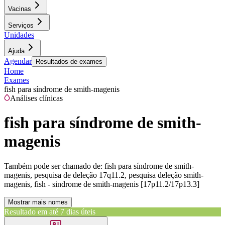
Vacinas
Serviços
Unidades
Ajuda
Agendar
Resultados de exames
Home
Exames
fish para síndrome de smith-magenis
Análises clínicas
fish para síndrome de smith-
magenis
Também pode ser chamado de:
fish para síndrome de smith-
magenis, pesquisa de deleção 17q11.2, pesquisa deleção smith-
magenis, fish - sindrome de smith-magenis [17p11.2/17p13.3]
Mostrar mais nomes
Resultado em até
7 dias úteis