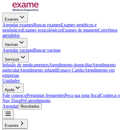
Exames
Agendar exames
Buscar exames
Exames genéticos e
genômicos
Exames toxicológicos
Exames de imagem
Convênios
atendidos
Vacinas
Agendar vacinas
Buscar vacinas
Serviços
Infusão de medicamentos
Atendimento domiciliar
Atendimento
particular
Atendimento infantil
Espaço Cardio
Atendimento em
empresas
Unidades
Ajuda
Fale conosco
Perguntas frequentes
Peça sua nota fiscal
Conheça o
Nav Dasa
Pré-atendimento
Agendar
Resultados
Exames