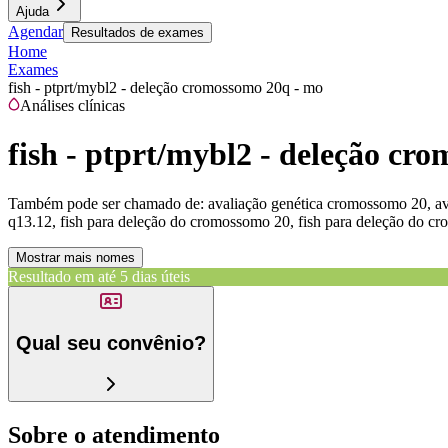
Ajuda
Agendar
Resultados de exames
Home
Exames
fish - ptprt/mybl2 - deleção cromossomo 20q - mo
Análises clínicas
fish - ptprt/mybl2 - deleção cr
Também pode ser chamado de:
avaliação genética cromossomo 20, ava
q13.12, fish para deleção do cromossomo 20, fish para deleção do c
Mostrar mais nomes
Resultado em até
5 dias úteis
Qual seu convênio?
Sobre o atendimento