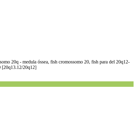
ossomo 20q - medula óssea, fish cromossomo 20, fish para del 20q12-
20 [20q13.12/20q12]