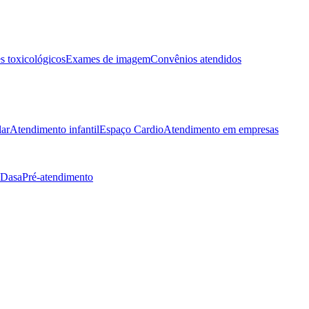
 toxicológicos
Exames de imagem
Convênios atendidos
lar
Atendimento infantil
Espaço Cardio
Atendimento em empresas
 Dasa
Pré-atendimento