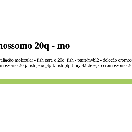
omossomo 20q - mo
liação molecular - fish para o 20q, fish - ptprt/mybl2 - deleção crom
romossomo 20q, fish para ptprt, fish-ptprt-mybl2-deleção cromossomo 