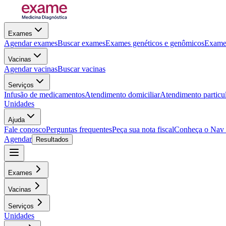
Exames
Agendar exames
Buscar exames
Exames genéticos e genômicos
Exames
Vacinas
Agendar vacinas
Buscar vacinas
Serviços
Infusão de medicamentos
Atendimento domiciliar
Atendimento particu
Unidades
Ajuda
Fale conosco
Perguntas frequentes
Peça sua nota fiscal
Conheça o Nav
Agendar
Resultados
Exames
Vacinas
Serviços
Unidades