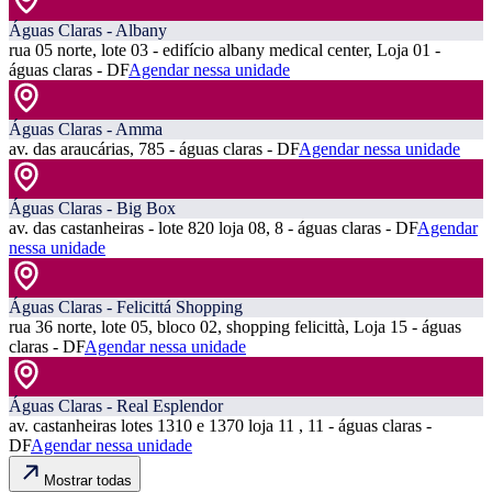
Águas Claras - Albany
rua 05 norte, lote 03 - edifício albany medical center, Loja 01 -
águas claras - DF
Agendar nessa unidade
Águas Claras - Amma
av. das araucárias, 785 - águas claras - DF
Agendar nessa unidade
Águas Claras - Big Box
av. das castanheiras - lote 820 loja 08, 8 - águas claras - DF
Agendar
nessa unidade
Águas Claras - Felicittá Shopping
rua 36 norte, lote 05, bloco 02, shopping felicittà, Loja 15 - águas
claras - DF
Agendar nessa unidade
Águas Claras - Real Esplendor
av. castanheiras lotes 1310 e 1370 loja 11 , 11 - águas claras -
DF
Agendar nessa unidade
Mostrar todas