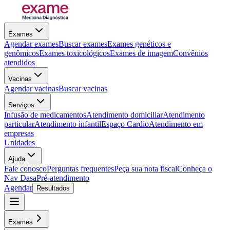
Exames
Agendar exames
Buscar exames
Exames genéticos e
genômicos
Exames toxicológicos
Exames de imagem
Convênios
atendidos
Vacinas
Agendar vacinas
Buscar vacinas
Serviços
Infusão de medicamentos
Atendimento domiciliar
Atendimento
particular
Atendimento infantil
Espaço Cardio
Atendimento em
empresas
Unidades
Ajuda
Fale conosco
Perguntas frequentes
Peça sua nota fiscal
Conheça o
Nav Dasa
Pré-atendimento
Agendar
Resultados
Exames