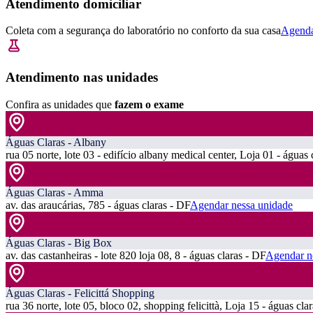
Atendimento domiciliar
Coleta com a segurança do laboratório no conforto da sua casa
Agenda
Atendimento nas unidades
Confira as unidades que
fazem o exame
Águas Claras - Albany
rua 05 norte, lote 03 - edifício albany medical center, Loja 01 - águas 
Águas Claras - Amma
av. das araucárias, 785 - águas claras - DF
Agendar nessa unidade
Águas Claras - Big Box
av. das castanheiras - lote 820 loja 08, 8 - águas claras - DF
Agendar n
Águas Claras - Felicittá Shopping
rua 36 norte, lote 05, bloco 02, shopping felicittà, Loja 15 - águas cla