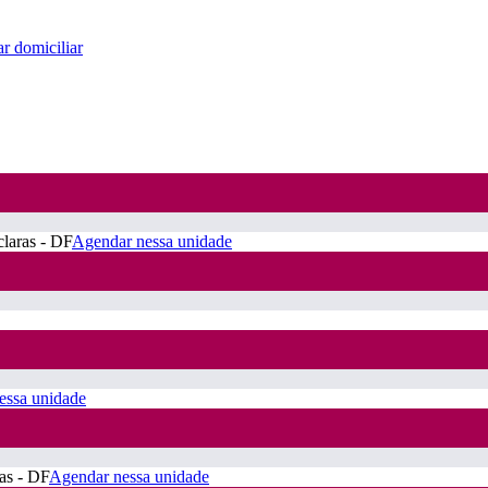
r domiciliar
claras - DF
Agendar nessa unidade
essa unidade
ras - DF
Agendar nessa unidade