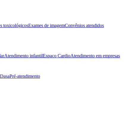
 toxicológicos
Exames de imagem
Convênios atendidos
lar
Atendimento infantil
Espaço Cardio
Atendimento em empresas
 Dasa
Pré-atendimento