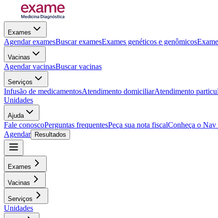
Exames
Agendar exames
Buscar exames
Exames genéticos e genômicos
Exames
Vacinas
Agendar vacinas
Buscar vacinas
Serviços
Infusão de medicamentos
Atendimento domiciliar
Atendimento particu
Unidades
Ajuda
Fale conosco
Perguntas frequentes
Peça sua nota fiscal
Conheça o Nav
Agendar
Resultados
Exames
Vacinas
Serviços
Unidades