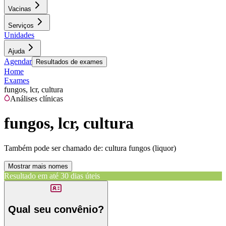
Vacinas
Serviços
Unidades
Ajuda
Agendar
Resultados de exames
Home
Exames
fungos, lcr, cultura
Análises clínicas
fungos, lcr, cultura
Também pode ser chamado de:
cultura fungos (liquor)
Mostrar mais nomes
Resultado em até
30 dias úteis
Qual seu convênio?