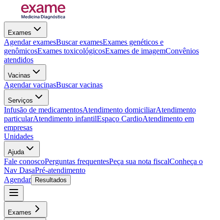
Exames
Agendar exames
Buscar exames
Exames genéticos e
genômicos
Exames toxicológicos
Exames de imagem
Convênios
atendidos
Vacinas
Agendar vacinas
Buscar vacinas
Serviços
Infusão de medicamentos
Atendimento domiciliar
Atendimento
particular
Atendimento infantil
Espaço Cardio
Atendimento em
empresas
Unidades
Ajuda
Fale conosco
Perguntas frequentes
Peça sua nota fiscal
Conheça o
Nav Dasa
Pré-atendimento
Agendar
Resultados
Exames