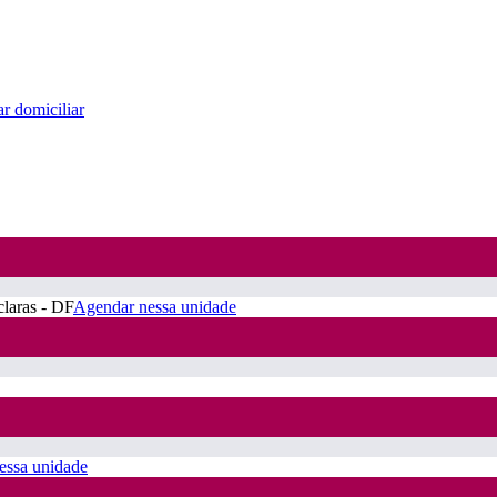
r domiciliar
claras - DF
Agendar nessa unidade
essa unidade