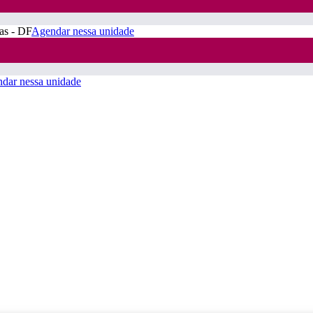
ras - DF
Agendar nessa unidade
dar nessa unidade