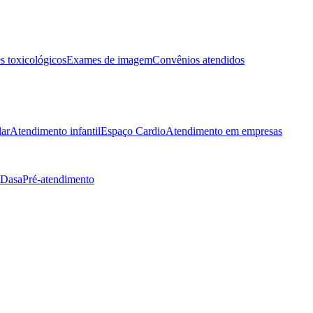
 toxicológicos
Exames de imagem
Convênios atendidos
lar
Atendimento infantil
Espaço Cardio
Atendimento em empresas
 Dasa
Pré-atendimento