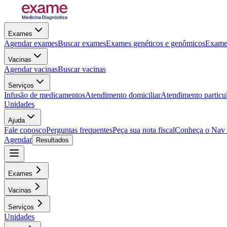
Exames
Agendar exames
Buscar exames
Exames genéticos e genômicos
Exames
Vacinas
Agendar vacinas
Buscar vacinas
Serviços
Infusão de medicamentos
Atendimento domiciliar
Atendimento particu
Unidades
Ajuda
Fale conosco
Perguntas frequentes
Peça sua nota fiscal
Conheça o Nav
Agendar
Resultados
Exames
Vacinas
Serviços
Unidades