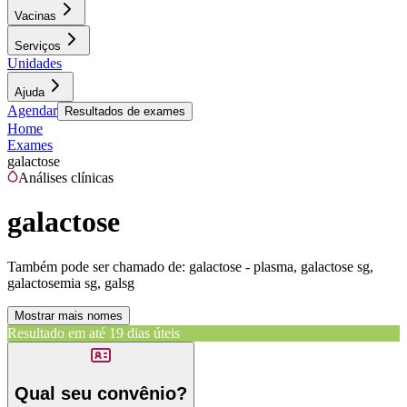
Vacinas
Serviços
Unidades
Ajuda
Agendar
Resultados de exames
Home
Exames
galactose
Análises clínicas
galactose
Também pode ser chamado de:
galactose - plasma, galactose sg,
galactosemia sg, galsg
Mostrar mais nomes
Resultado em até
19 dias úteis
Qual seu convênio?