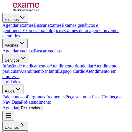
Exames
Agendar exames
Buscar exames
Exames genéticos e
genômicos
Exames toxicológicos
Exames de imagem
Convênios
atendidos
Vacinas
Agendar vacinas
Buscar vacinas
Serviços
Infusão de medicamentos
Atendimento domiciliar
Atendimento
particular
Atendimento infantil
Espaço Cardio
Atendimento em
empresas
Unidades
Ajuda
Fale conosco
Perguntas frequentes
Peça sua nota fiscal
Conheça o
Nav Dasa
Pré-atendimento
Agendar
Resultados
Exames