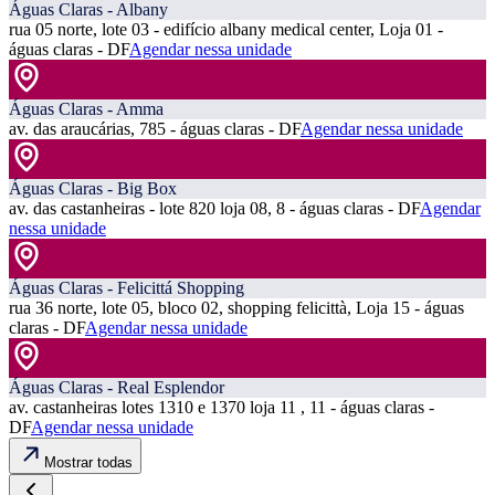
Águas Claras - Albany
rua 05 norte, lote 03 - edifício albany medical center, Loja 01 -
águas claras - DF
Agendar nessa unidade
Águas Claras - Amma
av. das araucárias, 785 - águas claras - DF
Agendar nessa unidade
Águas Claras - Big Box
av. das castanheiras - lote 820 loja 08, 8 - águas claras - DF
Agendar
nessa unidade
Águas Claras - Felicittá Shopping
rua 36 norte, lote 05, bloco 02, shopping felicittà, Loja 15 - águas
claras - DF
Agendar nessa unidade
Águas Claras - Real Esplendor
av. castanheiras lotes 1310 e 1370 loja 11 , 11 - águas claras -
DF
Agendar nessa unidade
Mostrar todas