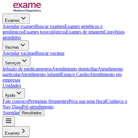
Exames
Agendar exames
Buscar exames
Exames genéticos e
genômicos
Exames toxicológicos
Exames de imagem
Convênios
atendidos
Vacinas
Agendar vacinas
Buscar vacinas
Serviços
Infusão de medicamentos
Atendimento domiciliar
Atendimento
particular
Atendimento infantil
Espaço Cardio
Atendimento em
empresas
Unidades
Ajuda
Fale conosco
Perguntas frequentes
Peça sua nota fiscal
Conheça o
Nav Dasa
Pré-atendimento
Agendar
Resultados
Exames